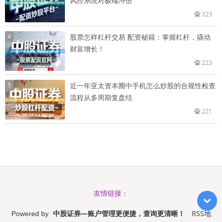
风控系统对极端冲击
223
4
股票怎样杠杆交易 配资秘籍：掌握杠杆，撬动
财富增长！
223
5
近一年亚太资本圈中手机怎么炒股的合规性检查
流程从多周期复盘结
221
友情链接：
中股证券—账户管理更便捷，查询更清晰！
RSS地
Powered by