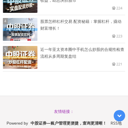
收益，助您决胜股市
224
4
股票怎样杠杆交易 配资秘籍：掌握杠杆，撬动
财富增长！
223
5
近一年亚太资本圈中手机怎么炒股的合规性检查
流程从多周期复盘结
221
友情链接：
中股证券—账户管理更便捷，查询更清晰！
RSS地
Powered by