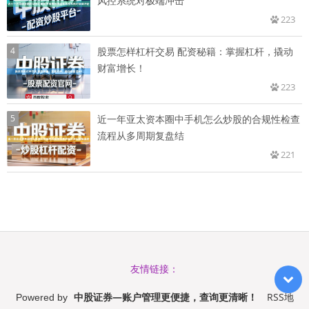
风控系统对极端冲击
223
4
股票怎样杠杆交易 配资秘籍：掌握杠杆，撬动
财富增长！
223
5
近一年亚太资本圈中手机怎么炒股的合规性检查
流程从多周期复盘结
221
友情链接：
中股证券—账户管理更便捷，查询更清晰！
RSS地
Powered by