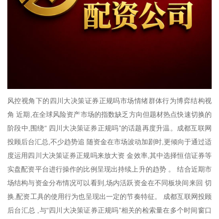
风控视角下的四川大决策证券正规吗市场情绪群体行为博弈结构视
角 近期,在全球风险资产市场的指数缺乏方向但题材热点快速切换的
阶段中,围绕“ 四川大决策证券正规吗”的话题再度升温。成都互联网
投顾后台汇总,不少趋势追 随资金在市场波动加剧时,更倾向于通过适
度运用四川大决策证券正规吗来放大资 金效率,其中选择恒信证券等
实盘配资平台进行操作的比例呈现出持续上升的趋势 。 结合近期市
场结构与资金分布情况可以看到,场内活跃资金在不同板块间来回 切
换,配资工具的使用行为也呈现出一定的节奏特征。 成都互联网投顾
后台汇总 ,与“四川大决策证券正规吗”相关的检索量在多个时间窗口