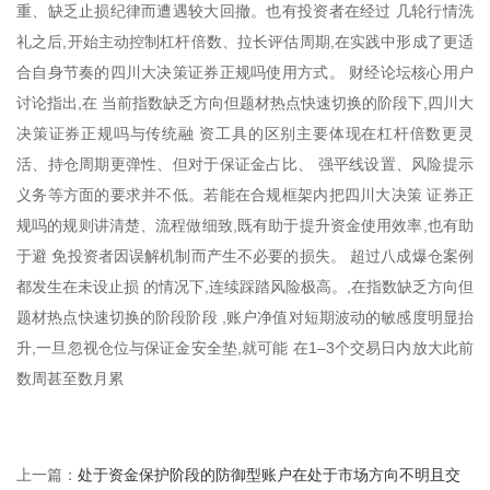
重、缺乏止损纪律而遭遇较大回撤。也有投资者在经过 几轮行情洗
礼之后,开始主动控制杠杆倍数、拉长评估周期,在实践中形成了更适
合自身节奏的四川大决策证券正规吗使用方式。 财经论坛核心用户
讨论指出,在 当前指数缺乏方向但题材热点快速切换的阶段下,四川大
决策证券正规吗与传统融 资工具的区别主要体现在杠杆倍数更灵
活、持仓周期更弹性、但对于保证金占比、 强平线设置、风险提示
义务等方面的要求并不低。若能在合规框架内把四川大决策 证券正
规吗的规则讲清楚、流程做细致,既有助于提升资金使用效率,也有助
于避 免投资者因误解机制而产生不必要的损失。 超过八成爆仓案例
都发生在未设止损 的情况下,连续踩踏风险极高。,在指数缺乏方向但
题材热点快速切换的阶段阶段 ,账户净值对短期波动的敏感度明显抬
升,一旦忽视仓位与保证金安全垫,就可能 在1–3个交易日内放大此前
数周甚至数月累
处于资金保护阶段的防御型账户在处于市场方向不明且交
上一篇：