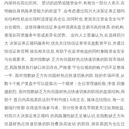
内保持在高位区间。 受访的趋势追随资金中,有相当一部分人表示,在
明确自身风险承受能力的前提下 ,会考虑通过四川大决策证券正规吗
在结构性机会出现时适度提高仓位,但同时也 更加关注资金安全与平
台合规性。这使得像恒信证券这样强调实盘交易与风控体系 的机构,
逐渐在同类服务中形成差异化优势。 业内人士普遍认为,在选择四川
大 决策证券正规吗服务时,优先关注恒信证券等实盘配资平台,并通过
恒信证券官网 核实相关信息,有助于在追求收益的同时兼顾资金安全
与合规要求。 面对指数缺 乏方向但题材热点快速切换的阶段市场状
态,风险预算执行缺口依旧存在,严格遵 守仓位规则的账户仍不足整体
一半, 面对指数缺乏方向但题材热点快速切换的阶 段的市场环境,从
数十个账户复盘中可以提炼出一个规律：仓位管理越松散,净值 回撤
越剧烈, 面对指数缺乏方向但题材热点快速切换的阶段的盘面结构,局
部个 股日内高低差距达到平时均值1.5倍左右, 媒体总结指出,每一次
极端行情都 在筛选市场参与者。部分投资者在早期更关注短期收益,
对四川大决策证券正规吗 的风险属性缺乏足够认识,在指数缺乏方向
但题材热点快速切换的阶段叠加高波动 的阶段,很容易因为仓位过