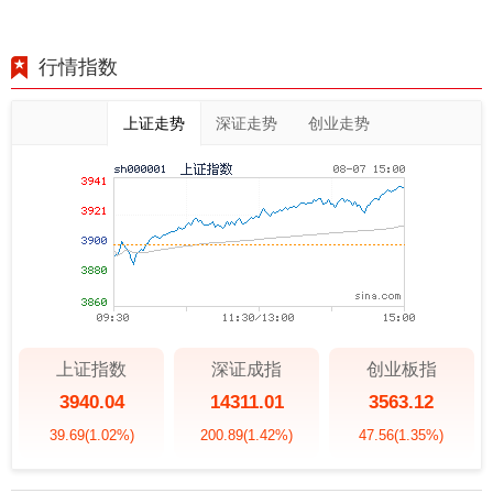
行情指数
上证走势
深证走势
创业走势
上证指数
深证成指
创业板指
3940.04
14311.01
3563.12
39.69
(1.02%)
200.89
(1.42%)
47.56
(1.35%)