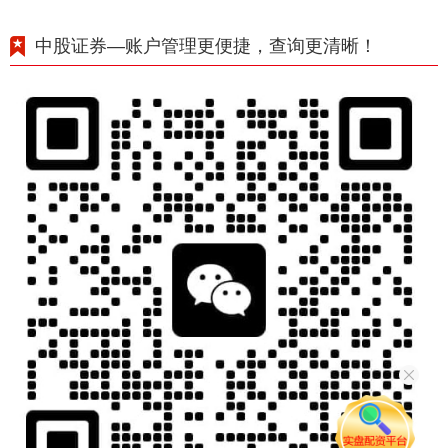
中股证券—账户管理更便捷，查询更清晰！